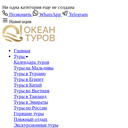
Hи одна категория еще не создана
Позвонить
WhatsApp
Telegram
Навигация
Главная
Туры
Календарь туров
Туры на Мальдивы
Туры в Турцию
Туры в Египет
Туры в Китай
Туры во Вьетнам
Туры в Таиланд
Туры в Эмираты
Туры по России
Горящие туры
Пляжный отдых
Экскурсионные туры