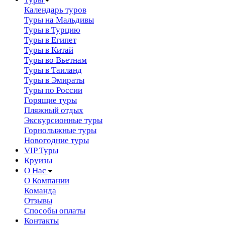
Календарь туров
Туры на Мальдивы
Туры в Турцию
Туры в Египет
Туры в Китай
Туры во Вьетнам
Туры в Таиланд
Туры в Эмираты
Туры по России
Горящие туры
Пляжный отдых
Экскурсионные туры
Горнолыжные туры
Новогодние туры
VIP Туры
Круизы
О Нас
О Компании
Команда
Отзывы
Способы оплаты
Контакты